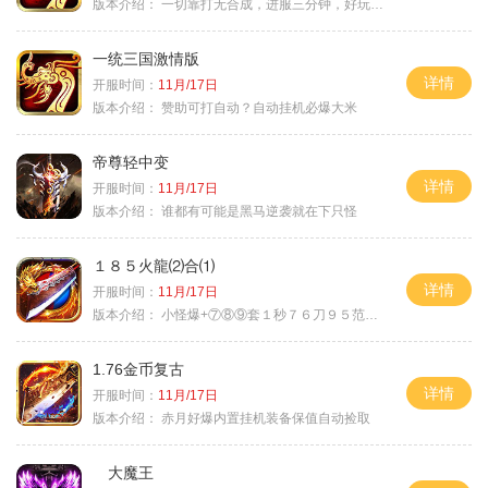
版本介绍：
一切靠打无合成，进服三分钟，好玩一整年。
一统三国激情版
详情
开服时间：
11月/17日
版本介绍：
赞助可打自动？自动挂机必爆大米
帝尊轻中变
详情
开服时间：
11月/17日
版本介绍：
谁都有可能是黑马逆袭就在下只怪
１８５火龍⑵合⑴
详情
开服时间：
11月/17日
版本介绍：
小怪爆+⑦⑧⑨套１秒７６刀９５范围捡
1.76金币复古
详情
开服时间：
11月/17日
版本介绍：
赤月好爆内置挂机装备保值自动捡取
大魔王