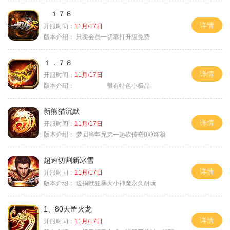
１７６
详情
开服时间：
11月/17日
版本介绍：
只卖会员一切靠打升级免费
１．７６
详情
开服时间：
11月/17日
版本介绍：
很有特色小极品
新熊猫沉默
详情
开服时间：
11月/17日
版本介绍：
梦回当年兄弟一起砍传奇0冲终极
超速切割新冰雪
详情
开服时间：
11月/17日
版本介绍：
送捐献狂暴大小神魔永久耐玩
1、80天罡火龙
详情
开服时间：
11月/17日