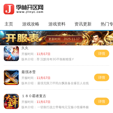
主页
游戏攻略
游戏资料
资讯更新
热门
更新时间：2025-11-17
久久
详情
开服时间：
11月/17日
版本介绍：
荐 沉默传奇3G平衡耐糙慢Ｆ
最强冰雪
详情
开服时间：
11月/17日
版本介绍：
最强无限刀平民白飘装备全爆百人在线
１８０霸者复古
详情
开服时间：
11月/17日
版本介绍：
一切靠打战士带毒纯元宝服小怪爆终极