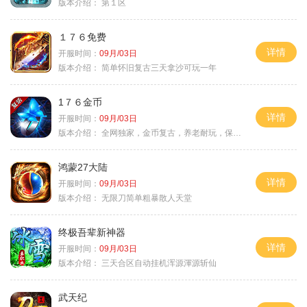
版本介绍：
第１区
１７６免费
详情
开服时间：
09月/03日
版本介绍：
简单怀旧复古三天拿沙可玩一年
1７６金币
详情
开服时间：
09月/03日
版本介绍：
全网独家，金币复古，养老耐玩，保底回収
鸿蒙27大陆
详情
开服时间：
09月/03日
版本介绍：
无限刀简单粗暴散人天堂
终极吾辈新神器
详情
开服时间：
09月/03日
版本介绍：
三天合区自动挂机浑源渾源斩仙
武天纪