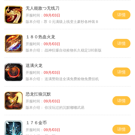
无人能敌つ无线刀
详情
开服时间：
09月/03日
版本介绍：
荐 ０元满级上线变土豪秒各种装Ｂ
１８０热血火龙
详情
开服时间：
09月/03日
版本介绍：
战神狂爆自动捡物长久稳定180新版
送满火龙
详情
开服时间：
09月/03日
版本介绍：
送满赞助送全满免费捡物免费挂机
恐龙扛狼沉默
详情
开服时间：
09月/03日
版本介绍：
你没玩过的沉默嘟嘟武易
１７６金币
详情
开服时间：
09月/03日