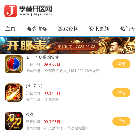
主页
游戏攻略
游戏资料
资讯更新
热门
更新时间：2025-09-03
１．７６幽幽复古
详情
开服时间：
09月/03日
版本介绍：
全部靠打.内置挂机1.801.76火龙沉默微变
(１.７６)
详情
开服时间：
09月/03日
版本介绍：
零充终极
久久
详情
开服时间：
09月/03日
版本介绍：
荐 沉默传奇3G平衡耐糙慢Ｆ