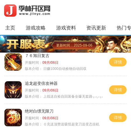
主页
游戏攻略
游戏资料
资讯更新
热门
更新时间：2025-09-06
７６旭日复古
详情
开服时间：
09月/06日
版本介绍：
日赚1000自动捡物自动回収
追龙超变倍攻神器
详情
开服时间：
09月/06日
版本介绍：
上线送自捡自回装备全爆无套路ぃぃぃ
绝对白缥无限刀
详情
开服时间：
09月/06日
版本介绍：
０充送顶赞送吸怪超变刀送变态挂机