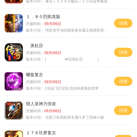
版本介绍：
暴击＋５０％小极品＋１０武器带毒素
１．８０烈焰龙版
详情
开服时间：
09月/06日
版本介绍：
挖卧龙手动练级装备全爆正规授权有保障
美杜莎
详情
开服时间：
09月/06日
版本介绍：
[ 神话美杜莎 ]
蟠龍复古
详情
开服时间：
09月/06日
版本介绍：
0充起飞打的比充的快看脸的世界
猎人皇神力倍攻
详情
开服时间：
09月/06日
版本介绍：
无限刀长期剧情专属斗罗三部曲斗破
１７６玖梦复古