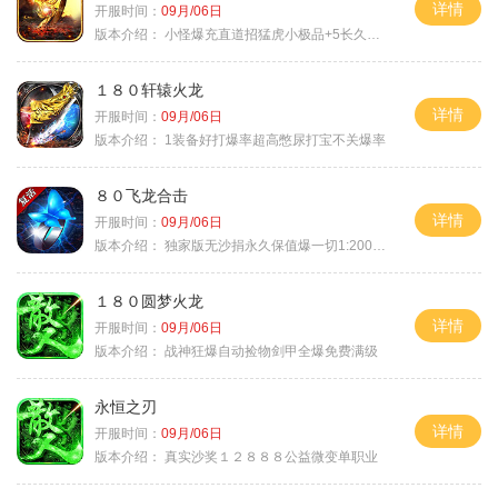
详情
开服时间：
09月/06日
版本介绍：
小怪爆充直道招猛虎小极品+5长久好玩
１８０轩辕火龙
详情
开服时间：
09月/06日
版本介绍：
1装备好打爆率超高憋尿打宝不关爆率
８０飞龙合击
详情
开服时间：
09月/06日
版本介绍：
独家版无沙捐永久保值爆一切1:2000回2
１８０圆梦火龙
详情
开服时间：
09月/06日
版本介绍：
战神狂爆自动捡物剑甲全爆免费满级
永恒之刃
详情
开服时间：
09月/06日
版本介绍：
真实沙奖１２８８８公益微变单职业