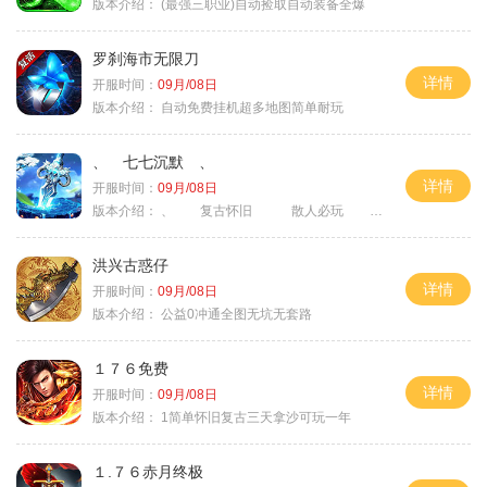
版本介绍：
(最强三职业)自动捡取自动装备全爆
罗刹海市无限刀
详情
开服时间：
09月/08日
版本介绍：
自动免费挂机超多地图简单耐玩
、 七七沉默 、
详情
开服时间：
09月/08日
版本介绍：
、 复古怀旧 散人必玩 、
洪兴古惑仔
详情
开服时间：
09月/08日
版本介绍：
公益0冲通全图无坑无套路
１７６免费
详情
开服时间：
09月/08日
版本介绍：
1简单怀旧复古三天拿沙可玩一年
１.７６赤月终极