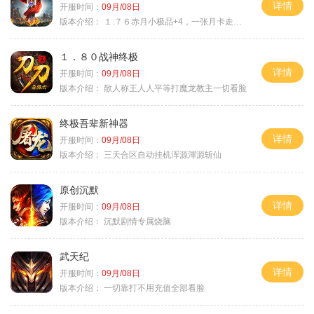
详情
开服时间：
09月/08日
版本介绍：
１.７６赤月小极品+4，一张月卡走天涯a
１．８０战神终极
详情
开服时间：
09月/08日
版本介绍：
散人称王人人平等打魔龙教主一切看脸
终极吾辈新神器
详情
开服时间：
09月/08日
版本介绍：
三天合区自动挂机浑源渾源斩仙
原创沉默
详情
开服时间：
09月/08日
版本介绍：
沉默剧情专属烧脑
武天纪
详情
开服时间：
09月/08日
版本介绍：
一切靠打不用充值全部看脸