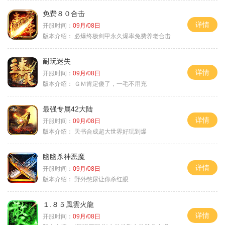
免费８０合击
详情
开服时间：
09月/08日
版本介绍：
必爆终极剑甲永久爆率免费养老合击
耐玩迷失
详情
开服时间：
09月/08日
版本介绍：
ＧＭ肯定傻了，一毛不用充
最强专属42大陆
详情
开服时间：
09月/08日
版本介绍：
天书合成超大世界好玩到爆
幽幽杀神恶魔
详情
开服时间：
09月/08日
版本介绍：
野外憋尿让你杀红眼
１.８５風雲火龍
详情
开服时间：
09月/08日