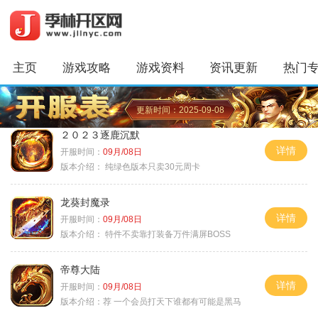
主页
游戏攻略
游戏资料
资讯更新
热门
更新时间：2025-09-08
２０２３逐鹿沉默
详情
开服时间：
09月/08日
版本介绍：
纯绿色版本只卖30元周卡
龙葵封魔录
详情
开服时间：
09月/08日
版本介绍：
特件不卖靠打装备万件满屏BOSS
帝尊大陆
详情
开服时间：
09月/08日
版本介绍：
荐 一个会员打天下谁都有可能是黑马