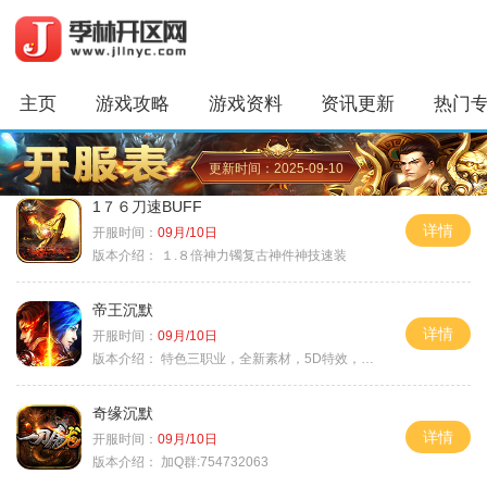
主页
游戏攻略
游戏资料
资讯更新
热门
更新时间：2025-09-10
1７６刀速BUFF
详情
开服时间：
09月/10日
版本介绍：
１.８倍神力镯复古神件神技速装
帝王沉默
详情
开服时间：
09月/10日
版本介绍：
特色三职业，全新素材，5D特效，不卡图
奇缘沉默
详情
开服时间：
09月/10日
版本介绍：
加Q群:754732063