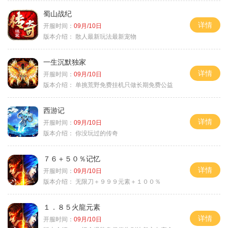
蜀山战纪
详情
开服时间：
09月/10日
版本介绍：
散人最新玩法最新宠物
一生沉默独家
详情
开服时间：
09月/10日
版本介绍：
单挑荒野免费挂机只做长期免费公益
西游记
详情
开服时间：
09月/10日
版本介绍：
你没玩过的传奇
７６＋５０％记忆
详情
开服时间：
09月/10日
版本介绍：
无限刀＋９９９元素＋１００％
１．８５火龍元素
详情
开服时间：
09月/10日