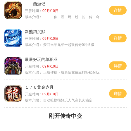
西游记
详情
开服时间：
09月/10日
版本介绍：
你 没 玩 过 的 传 奇
新熊猫沉默
详情
开服时间：
09月/10日
版本介绍：
梦回当年兄弟一起砍传奇0冲终极
最最好玩的单职业
详情
开服时间：
09月/10日
版本介绍：
上班挂机下班激情充值靠打轻松耐玩
１７６黄金赤月
详情
开服时间：
09月/10日
版本介绍：
自动捡物很好玩人气高长久稳定
刚开传奇中变