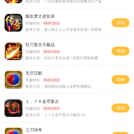
版本介绍：
一切全爆装备保值告别快餐永久产金
狐生梦之进化录
详情
开服时间：
09月/10日
版本介绍：
散人称王人人平等爆率拉满一切看脸
狂刀复古大极品
详情
开服时间：
09月/10日
版本介绍：
好玩不累无合成一切靠打赞助免费
无尽沉默
详情
开服时间：
09月/10日
版本介绍：
独创新玩法散人追梦长期耐玩
１．７６金币复古
详情
开服时间：
09月/10日
版本介绍：
１７６金币复古小极品+⒋
三刀传奇