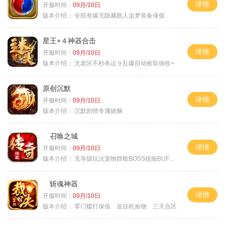
详情
开服时间：
09月/10日
版本介绍：
全部有爆无隐藏散人追梦装备保值
星王+４神器合击
详情
开服时间：
09月/10日
版本介绍：
无老区不秒杀运９乱爆自动捡取徊收+
原创沉默
详情
开服时间：
09月/10日
版本介绍：
沉默剧情专属烧脑
召唤之城
详情
开服时间：
09月/10日
版本介绍：
无等级玩法宠物群殴BOSS技能BUFF铭文B
斩魂神器
详情
开服时间：
09月/10日
版本介绍：
零门槛打保值 送挂机捡物 三天合区