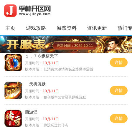
主页
游戏攻略
游戏资料
资讯更新
热门
更新时间：2025-10-11
１．７６纵横天下
详情
开服时间：
10月/11日
版本介绍：
低消费大激情终极全爆爆率震撼
天机沉默
详情
开服时间：
10月/11日
版本介绍：
独创版本复古经典原味沉默
西游记
详情
开服时间：
10月/11日
版本介绍：
你没玩过的传奇