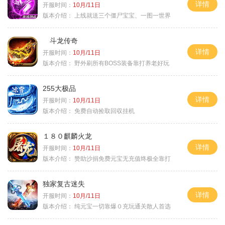
详情
开服时间：
10月/11日
版本介绍：
上线就送三个僵尸宝宝、一图一世界
斗龙传奇
详情
开服时间：
10月/11日
版本介绍：
野外刷所有BOSS装备靠打养老好玩
255大极品
详情
开服时间：
10月/11日
版本介绍：
免费自动捡取回収挂机
１８０麒麟火龙
详情
开服时间：
10月/11日
版本介绍：
赞助沙捐免费元宝无充值终极全靠打
独家复古迷失
详情
开服时间：
10月/11日
版本介绍：
纯元宝一切靠爆０充玩通关散人首选