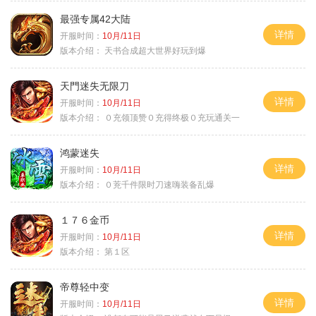
最强专属42大陆
详情
开服时间：
10月/11日
版本介绍：
天书合成超大世界好玩到爆
天門迷失无限刀
详情
开服时间：
10月/11日
版本介绍：
０充领顶赞０充得终极０充玩通关一
鸿蒙迷失
详情
开服时间：
10月/11日
版本介绍：
０茺千件限时刀速嗨装备乱爆
１７６金币
详情
开服时间：
10月/11日
版本介绍：
第１区
帝尊轻中变
详情
开服时间：
10月/11日