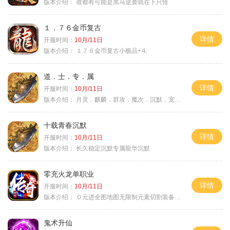
版本介绍：
谁都有可能是黑马逆袭就在下只怪
１．７６金币复古
详情
开服时间：
10月/11日
版本介绍：
１７６金币复古小极品+⒋
道．士．专．属
详情
开服时间：
10月/11日
版本介绍：
月灵．麒麟．群攻．魔次．沉默．宠物．暗黑
十载青春沉默
详情
开服时间：
10月/11日
版本介绍：
长久稳定沉默专属龍华沉默
零充火龙单职业
详情
开服时间：
10月/11日
版本介绍：
０元进全图地图无限制元素切割装备鉴定
鬼术升仙