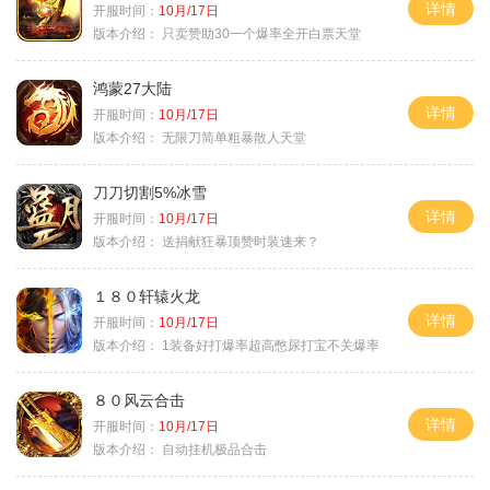
详情
开服时间：
10月/17日
版本介绍：
只卖赞助30一个爆率全开白票天堂
鸿蒙27大陆
详情
开服时间：
10月/17日
版本介绍：
无限刀简单粗暴散人天堂
刀刀切割5%冰雪
详情
开服时间：
10月/17日
版本介绍：
送捐献狂暴顶赞时装速来？
１８０轩辕火龙
详情
开服时间：
10月/17日
版本介绍：
1装备好打爆率超高憋尿打宝不关爆率
８０风云合击
详情
开服时间：
10月/17日
版本介绍：
自动挂机极品合击