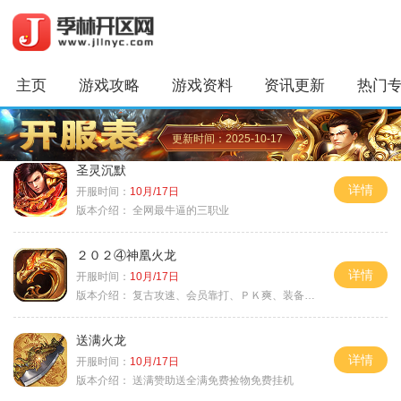
主页
游戏攻略
游戏资料
资讯更新
热门
更新时间：2025-10-17
圣灵沉默
详情
开服时间：
10月/17日
版本介绍：
全网最牛逼的三职业
２０２④神凰火龙
详情
开服时间：
10月/17日
版本介绍：
复古攻速、会员靠打、ＰＫ爽、装备全爆
送满火龙
详情
开服时间：
10月/17日
版本介绍：
送满赞助送全满免费捡物免费挂机