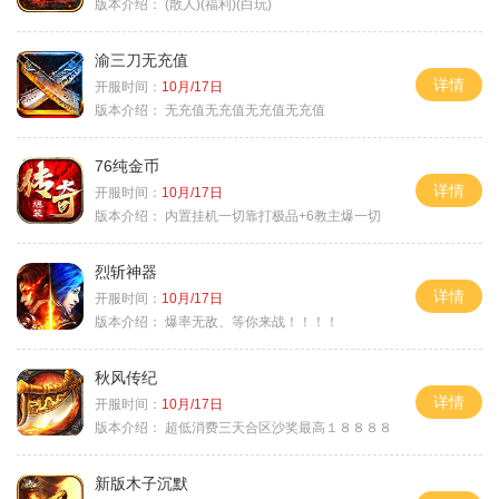
版本介绍：
(散人)(福利)(白玩)
渝三刀无充值
详情
开服时间：
10月/17日
版本介绍：
无充值无充值无充值无充值
76纯金币
详情
开服时间：
10月/17日
版本介绍：
内置挂机一切靠打极品+6教主爆一切
烈斩神器
详情
开服时间：
10月/17日
版本介绍：
爆率无敌、等你来战！！！！
秋风传纪
详情
开服时间：
10月/17日
版本介绍：
超低消费三天合区沙奖最高１８８８８
新版木子沉默