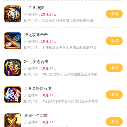
１７６神梦
详情
开服时间：
10月/17日
版本介绍：
送会员全部可白瓢无任何收费地图一切靠打
神之攻速合击
详情
开服时间：
10月/17日
版本介绍：
千件首爆百件永久专属沉默道盾神器
20元变态合击
详情
开服时间：
10月/17日
版本介绍：
20元满回馈20元满回馈区区必爆终极
１８０轩辕火龙
详情
开服时间：
10月/17日
版本介绍：
2装备好打爆率超高憋尿打宝不关爆率
最后一个沉默
详情
开服时间：
10月/17日